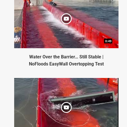
0:49
Water Over the Barrier… Still Stable |
NoFloods EasyWall Overtopping Test