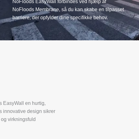
NoFloods EasyWall forbindes ved hjælp af
NoFloods Membrane, så du kan skabe en tilpasset
barriere, der opfylder dine specifikke behov.
s EasyWall en hurtig,
s innovative design sikrer
v og virkningsfuld