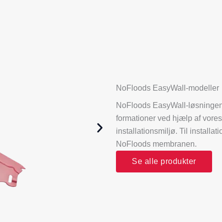
NoFloods EasyWall-modeller
NoFloods EasyWall-løsningen t
formationer ved hjælp af vores 
installationsmiljø. Til install
NoFloods membranen.
Se alle produkter