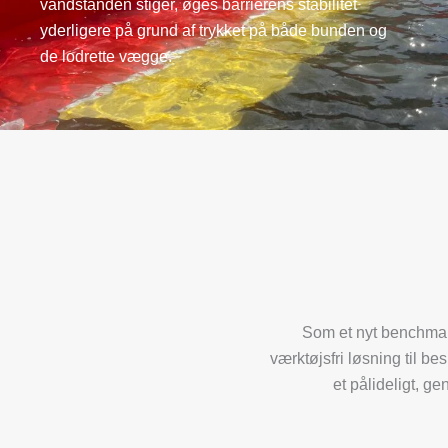
vandstanden stiger, øges barrierens stabilitet
yderligere på grund af trykket på både bunden og
de lodrette vægge.
Som et nyt benchmark
værktøjsfri løsning til b
et pålideligt, ge