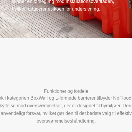
skaber en forsegling mod installationsoverfladen,
hvilket reducerer risikoen for undersivning.
Funktioner og fordele
 i kategorien BoxWall og L-formede barrierer tilbyder NoFlood
eskyttelse mod oversvømmelser, der er designet til bymiljøer. Den
nanvendeligt forsvar, hvilket gør den til det bedste valg til effekti
oversvømmelseshåndtering.