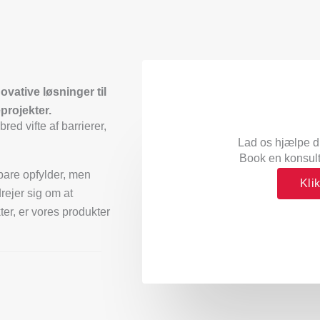
novative løsninger til
rojekter.
bred vifte af barrierer,
Lad os hjælpe d
Book en konsulta
 bare opfylder, men
Kli
rejer sig om at
er, er vores produkter