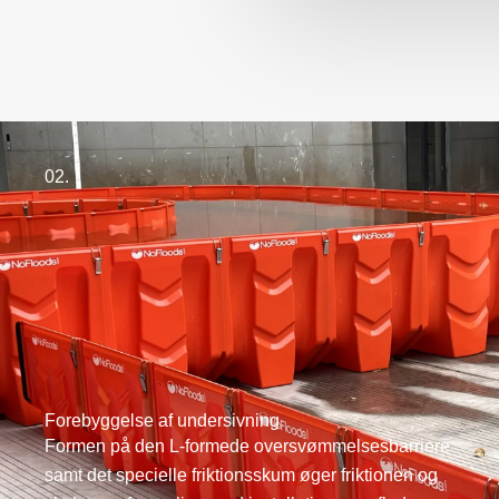
02.
Forebyggelse af undersivning
Formen på den L-formede oversvømmelsesbarriere
samt det specielle friktionsskum øger friktionen og