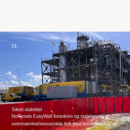
01.
Sikret stabilitet
NoFloods EasyWall forankres og stabiliseres af
oversvømmelsesvandets tryk mod barrieren. Når