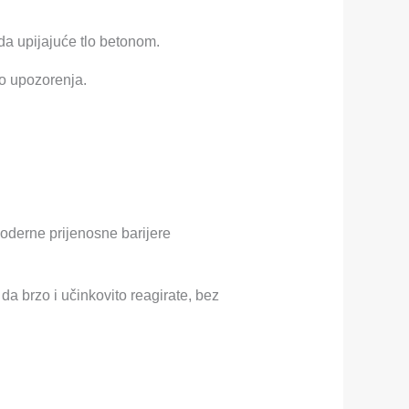
da upijajuće tlo betonom.
lo upozorenja.
moderne prijenosne barijere
t da brzo i učinkovito reagirate, bez