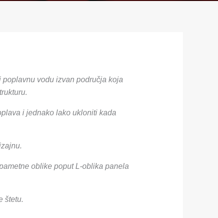
ži poplavnu vodu izvan područja koja
trukturu.
poplava i jednako lako ukloniti kada
izajnu.
e pametne oblike poput L-oblika panela
e štetu.