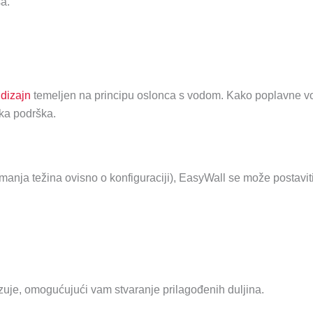
a.
 dizajn
temeljen na principu oslonca s vodom. Kako poplavne vod
ska podrška.
manja težina ovisno o konfiguraciji), EasyWall se može postavit
uje, omogućujući vam stvaranje prilagođenih duljina.