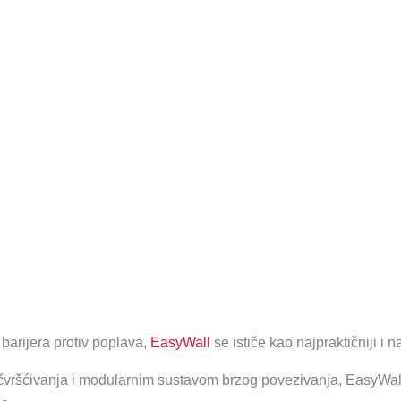
arijera protiv poplava,
EasyWall
se ističe kao najpraktičniji i na
ršćivanja i modularnim sustavom brzog povezivanja, EasyWall 