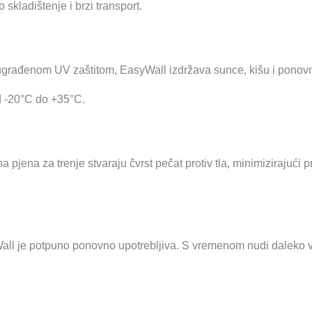
skladištenje i brzi transport.
s ugrađenom UV zaštitom, EasyWall izdržava sunce, kišu i ponov
 -20°C do +35°C.
na pjena za trenje stvaraju čvrst pečat protiv tla, minimizirajući
Wall je potpuno ponovno upotrebljiva. S vremenom nudi daleko v