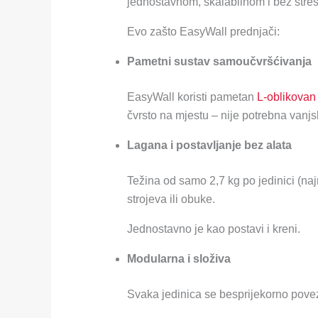
jednostavnom, skalabilnom i bez stres
Evo zašto EasyWall prednjači:
Pametni sustav samoučvršćivanja
EasyWall koristi pametan
L-oblikovan
čvrsto na mjestu – nije potrebna vanj
Lagana i postavljanje bez alata
Težina od samo 2,7 kg po jedinici (naj
strojeva ili obuke.
Jednostavno je kao postavi i kreni.
Modularna i složiva
Svaka jedinica se besprijekorno povez