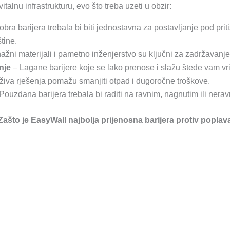
 vitalnu infrastrukturu, evo što treba uzeti u obzir:
bra barijera trebala bi biti jednostavna za postavljanje pod prit
štine.
ažni materijali i pametno inženjerstvo su ključni za zadržavanje
nje
– Lagane barijere koje se lako prenose i slažu štede vam vri
iva rješenja pomažu smanjiti otpad i dugoročne troškove.
Pouzdana barijera trebala bi raditi na ravnim, nagnutim ili ner
Zašto je EasyWall najbolja prijenosna barijera protiv poplav