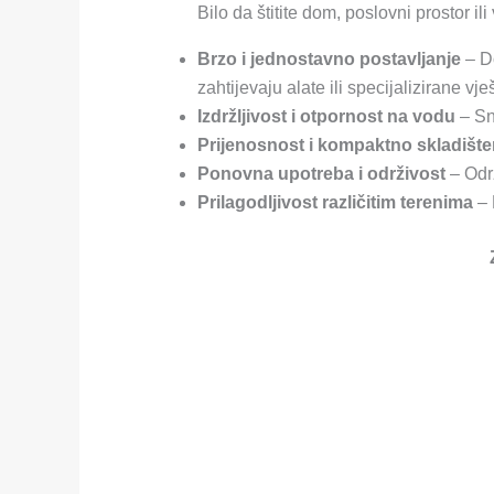
Bilo da štitite dom, poslovni prostor ili
Brzo i jednostavno postavljanje
– Do
zahtijevaju alate ili specijalizirane vje
Izdržljivost i otpornost na vodu
– Sn
Prijenosnost i kompaktno skladište
Ponovna upotreba i održivost
– Održ
Prilagodljivost različitim terenima
– 