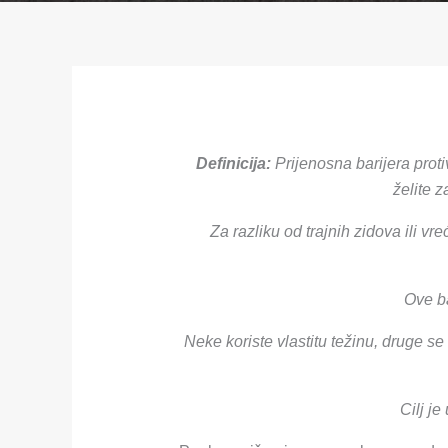
Definicija:
Prijenosna barijera prot
želite z
Za razliku od trajnih zidova ili vr
Ove ba
Neke koriste vlastitu težinu, druge s
Cilj je