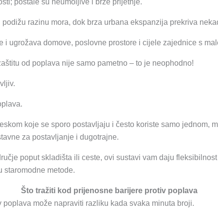
i; postale su neumoljive i brze prijetnje.
 podižu razinu mora, dok brza urbana ekspanzija prekriva neka
je i ugrožava domove, poslovne prostore i cijele zajednice s ma
a zaštitu od poplava nije samo pametno – to je neophodno!
ljiv.
oplava.
ijeskom koje se sporo postavljaju i često koriste samo jednom, 
tavne za postavljanje i dugotrajne.
odručje poput skladišta ili ceste, ovi sustavi vam daju fleksibilnos
aju staromodne metode.
Što tražiti kod prijenosne barijere protiv poplava
v poplava može napraviti razliku kada svaka minuta broji.