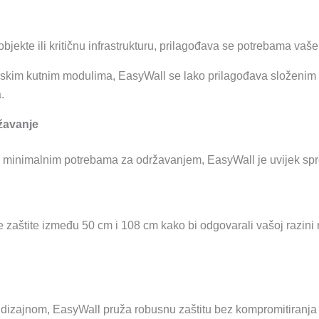
objekte ili kritičnu infrastrukturu, prilagođava se potrebama vaše
njskim kutnim modulima, EasyWall se lako prilagođava složenim
.
žavanje
 i minimalnim potrebama za održavanjem, EasyWall je uvijek sp
 zaštite između 50 cm i 108 cm kako bi odgovarali vašoj razini 
 dizajnom, EasyWall pruža robusnu zaštitu bez kompromitiranja