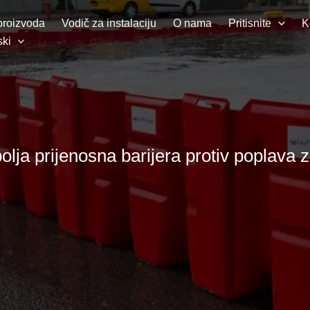
roizvoda
Vodič za instalaciju
O nama
Pritisnite
K
ski
olja prijenosna barijera protiv poplava 