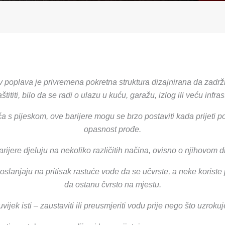
iv poplava je privremena pokretna struktura dizajnirana da zadr
aštititi, bilo da se radi o ulazu u kuću, garažu, izlog ili veću infras
eća s pijeskom, ove barijere mogu se brzo postaviti kada prijeti 
opasnost prođe.
rijere djeluju na nekoliko različitih načina, ovisno o njihovom d
e oslanjaju na pritisak rastuće vode da se učvrste, a neke korist
da ostanu čvrsto na mjestu.
 uvijek isti – zaustaviti ili preusmjeriti vodu prije nego što uzrokuj