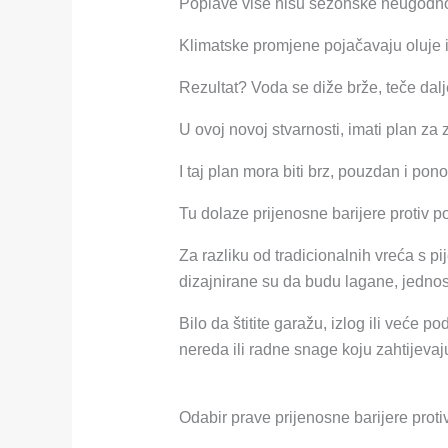
Poplave više nisu sezonske neugodnost
Klimatske promjene pojačavaju oluje i
Rezultat? Voda se diže brže, teče dal
U ovoj novoj stvarnosti, imati plan z
I taj plan mora biti brz, pouzdan i ponov
Tu dolaze prijenosne barijere protiv p
Za razliku od tradicionalnih vreća s p
dizajnirane su da budu lagane, jednos
Bilo da štitite garažu, izlog ili veće p
nereda ili radne snage koju zahtijev
Odabir prave prijenosne barijere proti