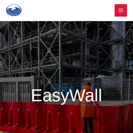
Ir
al
contenido
EasyWall