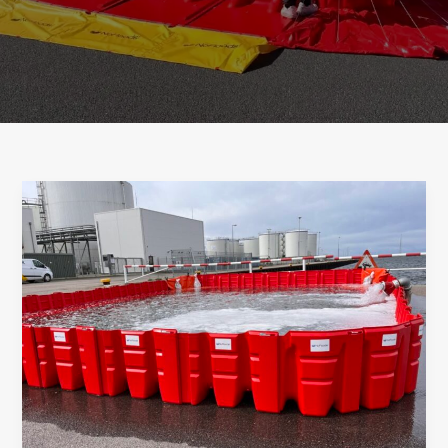
EasyWall,
la
mejor
barrera
de
inundación
entrelazada
para
uso
urbano