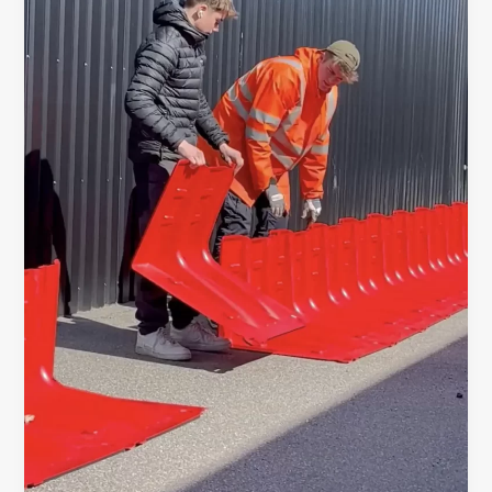
en
Forma
de
L
–
Un
Cambio
de
Juego
en
la
Protección
Contra
Inundaciones