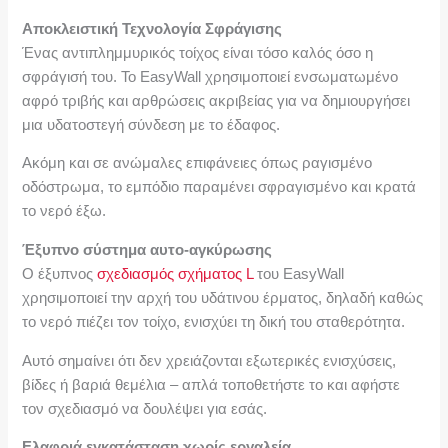
Αποκλειστική Τεχνολογία Σφράγισης
Ένας αντιπλημμυρικός τοίχος είναι τόσο καλός όσο η
σφράγισή του. Το EasyWall χρησιμοποιεί ενσωματωμένο
αφρό τριβής και αρθρώσεις ακριβείας για να δημιουργήσει
μια υδατοστεγή σύνδεση με το έδαφος.
Ακόμη και σε ανώμαλες επιφάνειες όπως ραγισμένο
οδόστρωμα, το εμπόδιο παραμένει σφραγισμένο και κρατά
το νερό έξω.
Έξυπνο σύστημα αυτο-αγκύρωσης
Ο έξυπνος
σχεδιασμός σχήματος L
του EasyWall
χρησιμοποιεί την αρχή του υδάτινου έρματος, δηλαδή καθώς
το νερό πιέζει τον τοίχο, ενισχύει τη δική του σταθερότητα.
Αυτό σημαίνει ότι δεν χρειάζονται εξωτερικές ενισχύσεις,
βίδες ή βαριά θεμέλια – απλά τοποθετήστε το και αφήστε
τον σχεδιασμό να δουλέψει για εσάς.
Ελαφριά εγκατάσταση χωρίς εργαλεία