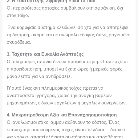
2. Η Υδατοστεγής Σφράγιση Είναι το Παν
Οι περισσότερες αστοχίες συμβαίνουν στη σφράγιση, όχι
στον τοίχο.
Ένα κορυφαίο σύστημα κλειδώνει σφιχτά για να αποτρέψει
τη διαρροή, ακόμη και σε ανώμαλο έδαφος όπως ραγισμένο
σκυρόδεμα.
3. Ταχύτητα και Ευκολία Ανάπτυξης
Οι πλημμύρες σπάνια δίνουν προειδοποίηση. Όταν έρχεται
η προειδοποίηση, μπορεί να έχετε ώρες ή μερικές φορές
μόνο λεπτά για να αντιδράσετε.
Γι’ αυτό ένας αντιπλημμυρικός τοίχος πρέπει να
αναπτύσσεται γρήγορα, χωρίς την ανάγκη βαρέων
μηχανημάτων, ειδικών εργαλείων ή μεγάλων συνεργείων.
4. Μακροπρόθεσμη Αξία και Επαναχρησιμοποίηση
Οι αναλώσιμοι σάκοι άμμου αυξάνουν το κόστος. Ένας
επαναχρησιμοποιούμενος τοίχος είναι επένδυση – διαρκεί
για χρόνια, απαιτεί ελάχιστη συντήρηση και αποσβένεται