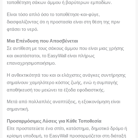
τοποθέτηση σάκων άμμου ή βαρύτερων εμποδίων.
Είναι τόσο απλό όσο το τοποθέτησε-και-φύγε,
διασφαλίζοντας ότι η προστασία είναι στη θέση της πριν
φτάσει το νερό.
Μια Επένδυση που Αποσβένεται
Σε αντίθεση με τους σάκους άμμου που είναι μιας χρήσης
και ακατάστατοι, το EasyWall είναι πλήρως
επαναχρησιμοποιήσιμο.
Η ανθεκτικότητά του και οι ελάχιστες ανάγκες συντήρησης
σημαίνουν χαμηλότερο κόστος ζωής, ενώ η συμπαγής
αποθήκευσή του μειώνει τα έξοδα εφοδιαστικής.
Μετά από πολλαπλές αναπτύξεις, η εξοικονόμηση είναι
σημαντική.
Προσαρμόσιμες Λύσεις για Κάθε Τοποθεσία
Είτε προστατεύετε ένα σπίτι, κατάστημα, δημοτικό δρόμο ή
κρίσιμη υποδομή, το EasyWall προσαρμόζεται στη διάταξή