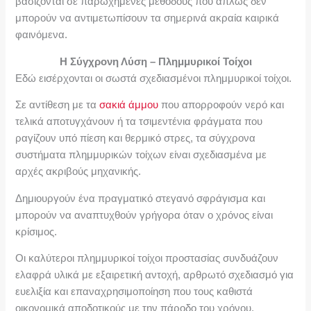
βασίζονται σε παρωχημένες μεθόδους που απλώς δεν
μπορούν να αντιμετωπίσουν τα σημερινά ακραία καιρικά
φαινόμενα.
Η Σύγχρονη Λύση – Πλημμυρικοί Τοίχοι
Εδώ εισέρχονται οι σωστά σχεδιασμένοι πλημμυρικοί τοίχοι.
Σε αντίθεση με τα
σακιά άμμου
που απορροφούν νερό και
τελικά αποτυγχάνουν ή τα τσιμεντένια φράγματα που
ραγίζουν υπό πίεση και θερμικό στρες, τα σύγχρονα
συστήματα πλημμυρικών τοίχων είναι σχεδιασμένα με
αρχές ακριβούς μηχανικής.
Δημιουργούν ένα πραγματικό στεγανό σφράγισμα και
μπορούν να αναπτυχθούν γρήγορα όταν ο χρόνος είναι
κρίσιμος.
Οι καλύτεροι πλημμυρικοί τοίχοι προστασίας συνδυάζουν
ελαφρά υλικά με εξαιρετική αντοχή, αρθρωτό σχεδιασμό για
ευελιξία και επαναχρησιμοποίηση που τους καθιστά
οικονομικά αποδοτικούς με την πάροδο του χρόνου.