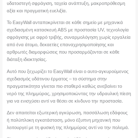
υδατοστεγή σφράγιση, ταχεία ανάπτυξη, μακροπρόθεσμη
αξία και πραγματική ευελιξία.
Το EasyWall ανταποκρίνεται σε κάθε σημείο με μηχανικά
σχεδιασμένη κατασκευή ABS με προστασία UV, τεχνολογία
σφράγισης με αφρό τριβής, συναρμολόγηση χωρίς εργαλεία
από ένα άτομο, δεκαετίες επαναχρησιμοποίησης και
αρθρωτές διαμορφώσεις που προσαρμόζονται σε κάθε
διάταξη ιδιοκτησίας.
Αυτό που ξεχωρίζει το EasyWall είναι ο αυτο-αγκυρούμενος
σχεδιασμός υδάτινου έρματος – το σύστημα στην
πραγματικότητα γίνεται πιο σταθερό καθώς ανεβαίνει το
νερό της πλημμύρας, χρησιμοποιώντας την υδραυλική πίεση
για να ενισχύσει αντί να θέσει σε κίνδυνο την προστασία.
Δεν απαιτείται εξωτερική αγκύρωση, πασσάλωση εδάφους
ή πολύπλοκη εγκατάσταση, μόνο έξυπνη μηχανική που
λειτουργεί με τη φυσική της πλημμύρας αντί να την πολεμά.