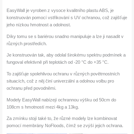
EasyWall je vyroben z vysoce kvalitního plastu ABS, je
konstruován pomocí vstřikování s UV ochranou, což zajišťuje
jeho nízkou hmotnost a odolnost.
Díky tomu se s bariérou snadno manipuluje a lze ji nasadit v
různých prostředích.
Je konstruován tak, aby odolal širokému spektru podmínek a
fungoval efektivně při teplotách od -20 °C do +35 °C.
To zajišťuje spolehlivou ochranu v různých povětrnostních
situacích, což z něj činí univerzální a odolnou volbu pro
ochranu před povodněmi.
Modely EasyWall nabízejí ochrannou výšku od 50cm do
108cm s hmotností mezi 4kg a 13kg.
Za zmínku stojí také to, že různé modely lze kombinovat
pomocí membrány NoFloods, čímž se zvýší jejich ochrana.