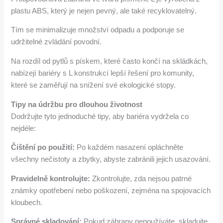
plastu ABS, který je nejen pevný, ale také recyklovatelný.
Tím se minimalizuje množství odpadu a podporuje se
udržitelné zvládání povodní.
Na rozdíl od pytlů s pískem, které často končí na skládkách,
nabízejí bariéry s L konstrukcí lepší řešení pro komunity,
které se zaměřují na snížení své ekologické stopy.
Tipy na údržbu pro dlouhou životnost
Dodržujte tyto jednoduché tipy, aby bariéra vydržela co
nejdéle:
Čištění po použití:
Po každém nasazení opláchněte
všechny nečistoty a zbytky, abyste zabránili jejich usazování.
Pravidelně kontrolujte:
Zkontrolujte, zda nejsou patrné
známky opotřebení nebo poškození, zejména na spojovacích
kloubech.
Správné skladování:
Pokud zábrany nepoužíváte, skladujte