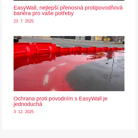
EasyWall, nejlepší přenosná protipovodňová
bariéra pro vaše potřeby
23. 7. 2025
Ochrana proti povodním s EasyWall je
jednoduchá
3. 12. 2025