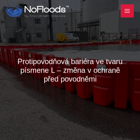
Přeskočit
na
obsah
Protipovodňová bariéra ve tvaru
písmene L – změna v ochraně
před povodněmi