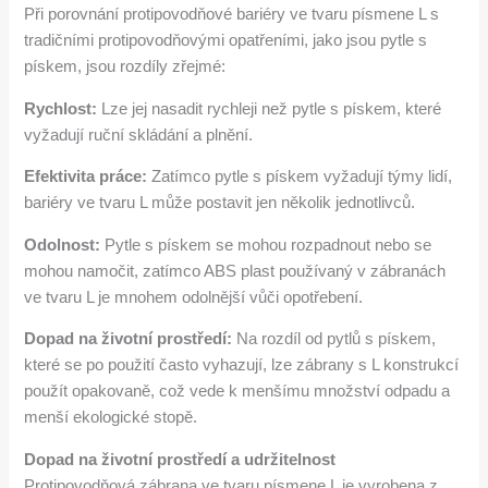
Při porovnání protipovodňové bariéry ve tvaru písmene L s
tradičními protipovodňovými opatřeními, jako jsou pytle s
pískem, jsou rozdíly zřejmé:
Rychlost:
Lze jej nasadit rychleji než pytle s pískem, které
vyžadují ruční skládání a plnění.
Efektivita práce:
Zatímco pytle s pískem vyžadují týmy lidí,
bariéry ve tvaru L může postavit jen několik jednotlivců.
Odolnost:
Pytle s pískem se mohou rozpadnout nebo se
mohou namočit, zatímco ABS plast používaný v zábranách
ve tvaru L je mnohem odolnější vůči opotřebení.
Dopad na životní prostředí:
Na rozdíl od pytlů s pískem,
které se po použití často vyhazují, lze zábrany s L konstrukcí
použít opakovaně, což vede k menšímu množství odpadu a
menší ekologické stopě.
Dopad na životní prostředí a udržitelnost
Protipovodňová zábrana ve tvaru písmene L je vyrobena z