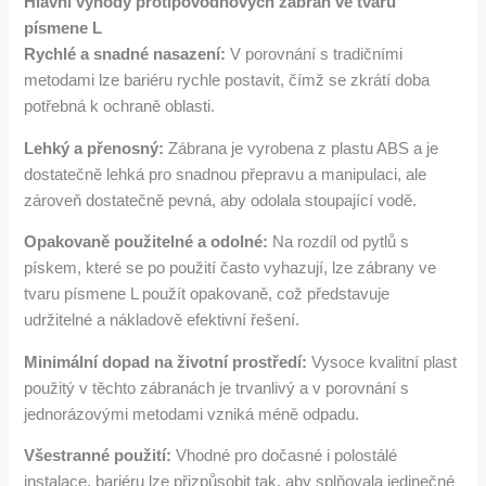
Hlavní výhody protipovodňových zábran ve tvaru
písmene L
Rychlé a snadné nasazení:
V porovnání s tradičními
metodami lze bariéru rychle postavit, čímž se zkrátí doba
potřebná k ochraně oblasti.
Lehký a přenosný:
Zábrana je vyrobena z plastu ABS a je
dostatečně lehká pro snadnou přepravu a manipulaci, ale
zároveň dostatečně pevná, aby odolala stoupající vodě.
Opakovaně použitelné a odolné:
Na rozdíl od pytlů s
pískem, které se po použití často vyhazují, lze zábrany ve
tvaru písmene L použít opakovaně, což představuje
udržitelné a nákladově efektivní řešení.
Minimální dopad na životní prostředí:
Vysoce kvalitní plast
použitý v těchto zábranách je trvanlivý a v porovnání s
jednorázovými metodami vzniká méně odpadu.
Všestranné použití:
Vhodné pro dočasné i polostálé
instalace, bariéru lze přizpůsobit tak, aby splňovala jedinečné