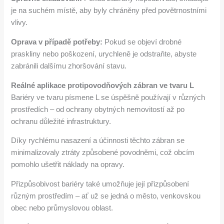
je na suchém místě, aby byly chráněny před povětrnostními
vlivy.
Oprava v případě potřeby:
Pokud se objeví drobné
praskliny nebo poškození, urychleně je odstraňte, abyste
zabránili dalšímu zhoršování stavu.
Reálné aplikace protipovodňových zábran ve tvaru L
Bariéry ve tvaru písmene L se úspěšně používají v různých
prostředích – od ochrany obytných nemovitostí až po
ochranu důležité infrastruktury.
Díky rychlému nasazení a účinnosti těchto zábran se
minimalizovaly ztráty způsobené povodněmi, což obcím
pomohlo ušetřit náklady na opravy.
Přizpůsobivost bariéry také umožňuje její přizpůsobení
různým prostředím – ať už se jedná o město, venkovskou
obec nebo průmyslovou oblast.