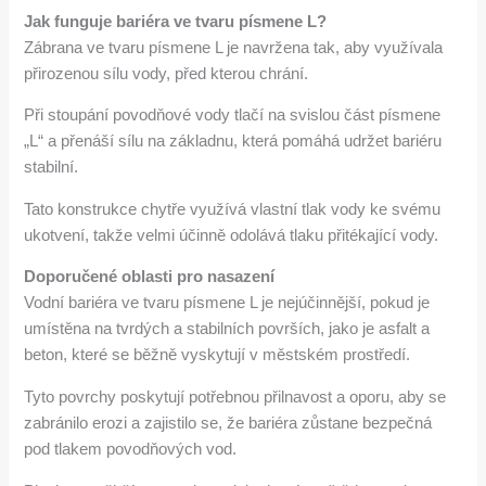
Jak funguje bariéra ve tvaru písmene L?
Zábrana ve tvaru písmene L je navržena tak, aby využívala
přirozenou sílu vody, před kterou chrání.
Při stoupání povodňové vody tlačí na svislou část písmene
„L“ a přenáší sílu na základnu, která pomáhá udržet bariéru
stabilní.
Tato konstrukce chytře využívá vlastní tlak vody ke svému
ukotvení, takže velmi účinně odolává tlaku přitékající vody.
Doporučené oblasti pro nasazení
Vodní bariéra ve tvaru písmene L je nejúčinnější, pokud je
umístěna na tvrdých a stabilních površích, jako je asfalt a
beton, které se běžně vyskytují v městském prostředí.
Tyto povrchy poskytují potřebnou přilnavost a oporu, aby se
zabránilo erozi a zajistilo se, že bariéra zůstane bezpečná
pod tlakem povodňových vod.