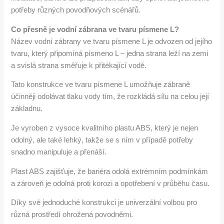
potřeby různých povodňových scénářů.
Co přesně je vodní zábrana ve tvaru písmene L?
Název vodní zábrany ve tvaru písmene L je odvozen od jejího
tvaru, který připomíná písmeno L – jedna strana leží na zemi
a svislá strana směřuje k přitékající vodě.
Tato konstrukce ve tvaru písmene L umožňuje zábraně
účinněji odolávat tlaku vody tím, že rozkládá sílu na celou její
základnu.
Je vyroben z vysoce kvalitního plastu ABS, který je nejen
odolný, ale také lehký, takže se s ním v případě potřeby
snadno manipuluje a přenáší.
Plast ABS zajišťuje, že bariéra odolá extrémním podmínkám
a zároveň je odolná proti korozi a opotřebení v průběhu času.
Díky své jednoduché konstrukci je univerzální volbou pro
různá prostředí ohrožená povodněmi.