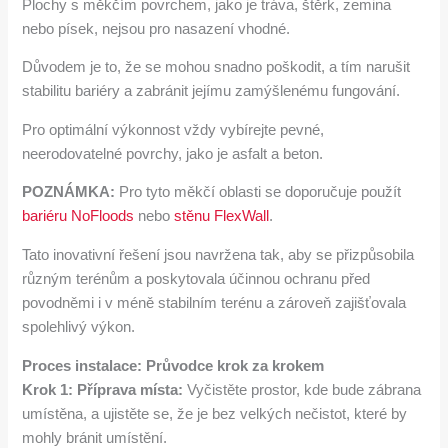
Plochy s měkčím povrchem, jako je tráva, štěrk, zemina
nebo písek, nejsou pro nasazení vhodné.
Důvodem je to, že se mohou snadno poškodit, a tím narušit
stabilitu bariéry a zabránit jejímu zamýšlenému fungování.
Pro optimální výkonnost vždy vybírejte pevné,
neerodovatelné povrchy, jako je asfalt a beton.
POZNÁMKA:
Pro tyto měkčí oblasti se doporučuje použít
bariéru NoFloods
nebo
stěnu FlexWall
.
Tato inovativní řešení jsou navržena tak, aby se přizpůsobila
různým terénům a poskytovala účinnou ochranu před
povodněmi i v méně stabilním terénu a zároveň zajišťovala
spolehlivý výkon.
Proces instalace: Průvodce krok za krokem
Krok 1: Příprava místa:
Vyčistěte prostor, kde bude zábrana
umístěna, a ujistěte se, že je bez velkých nečistot, které by
mohly bránit umístění.